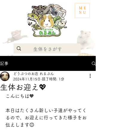
ME
NU
記事
どうぶつのお店 れるぶん
2024年11月15日
読了時間: 1分
生体お迎え💖
こんにちは🧡
本日はたくさん新しい子達がやってく
るので、お迎えに行ってきた様子をお
伝えします😊