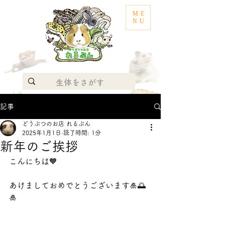
ME
NU
記事
どうぶつのお店 れるぶん
2025年1月1日
読了時間: 1分
新年のご挨拶
こんにちは🧡
あけましておめでとうございます🎍🌅
🎍