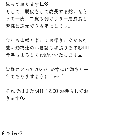
思っております🐍💖
そして、脱皮をして成長する蛇になら
って一皮、二皮も剥けより一層成長し
皆様に還元できる年にします。
今年も皆様と楽しくお喋りしながら可
愛い動物達のお世話も頑張ります😆❤️‍🔥
今年もよろしくお願いいたします🙏
皆様にとって2025年が幸福に満ちた一
年でありますように- ̗̀ ෆෆ  ̖́-
それではまた明日 12:00 お待ちしてお
ります👋