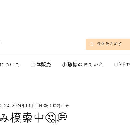
店
について
生体販売
小動物のおていれ
LIN
るぶん
2024年10月18日
読了時間: 1分
み模索中🤔💭