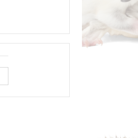
ムベビー(モルモット)💖