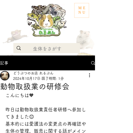
ME
NU
記事
どうぶつのお店 れるぶん
2024年10月17日
読了時間: 1分
動物取扱業の研修会
こんにちは🧡
昨日は動物取扱業責任者研修へ参加し
てきました😊
基本的には愛護法の変更点の再確認や
生体の管理、販売に関する話がメイン