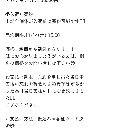
・シナモン オス 56000円
🌟入荷前売約
上記全個体が入荷前に売約可能です🙆‍♀️
売約期限:11/14(木) 15:00
価格 : 
定価から割引
となります!!
既にお心が決まった子がいる方は、個
別の価格をお問い合わせ下さい😊
お支払い期限 : 売約を申し出た
当日中
支払い忘れや複数の売約希望等が多か
った為
【当日支払い】
に変更致しまし
た🙇‍♂️
ご了承ください。
お支払い方法 : 振込みor各種カード決
済💳