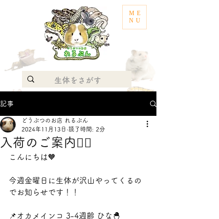
ME
NU
記事
どうぶつのお店 れるぶん
2024年11月13日
読了時間: 2分
入荷のご案内💁‍♀️
こんにちは🧡
今週金曜日に生体が沢山やってくるの
でお知らせです！！
📌オカメインコ 3-4週齢 ひな🐣