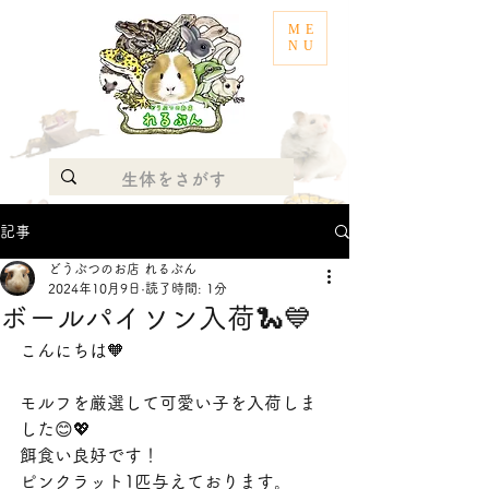
ME
NU
記事
どうぶつのお店 れるぶん
2024年10月9日
読了時間: 1分
ボールパイソン入荷🐍💙
こんにちは🧡
モルフを厳選して可愛い子を入荷しま
した😊💖
餌食い良好です！
ピンクラット1匹与えております。