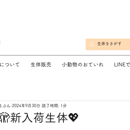
店
について
生体販売
小動物のおていれ
LIN
るぶん
2024年9月30日
読了時間: 1分
🫣新入荷生体💖