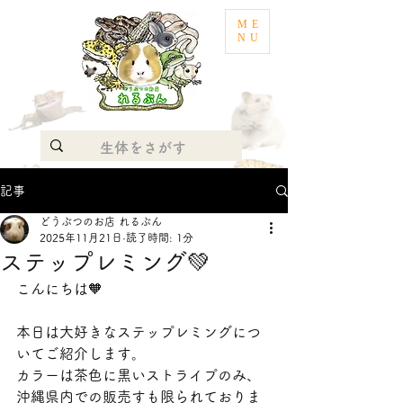
ME
NU
記事
どうぶつのお店 れるぶん
2025年11月21日
読了時間: 1分
ステップレミング💚
こんにちは🧡
本日は大好きなステップレミングにつ
いてご紹介します。
カラーは茶色に黒いストライプのみ、
沖縄県内での販売すも限られておりま