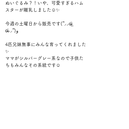
ぬいぐるみ？！いや、可愛すぎるハム
スターが離乳しました☺️✨
今週の土曜日から販売です(՞⸝⸝o̴̶̷̥᷅ ̫ 
o̴̶̷᷄⸝⸝՞)و
4匹兄妹無事にみんな育ってくれました
✨
ママがシルバーグレー系なので子供た
ちもみんなその系統です☺️