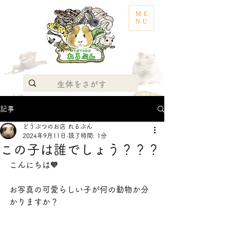
ME
NU
記事
どうぶつのお店 れるぶん
2024年9月11日
読了時間: 1分
この子は誰でしょう？？？
こんにちは🧡
お写真の可愛らしい子が何の動物か分
かりますか？