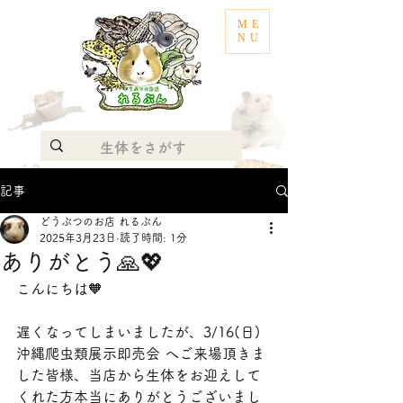
ME
NU
記事
どうぶつのお店 れるぶん
2025年3月23日
読了時間: 1分
ありがとう🙏💖
こんにちは🧡
遅くなってしまいましたが、3/16(日) 
沖縄爬虫類展示即売会 へご来場頂きま
した皆様、当店から生体をお迎えして
くれた方本当にありがとうございまし